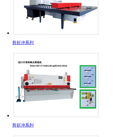
剪折冲系列
剪折冲系列