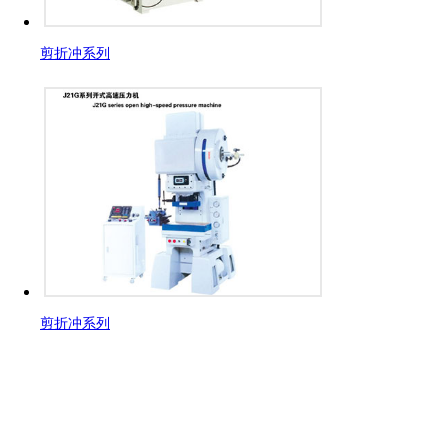
剪折冲系列
剪折冲系列