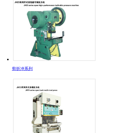
剪折冲系列